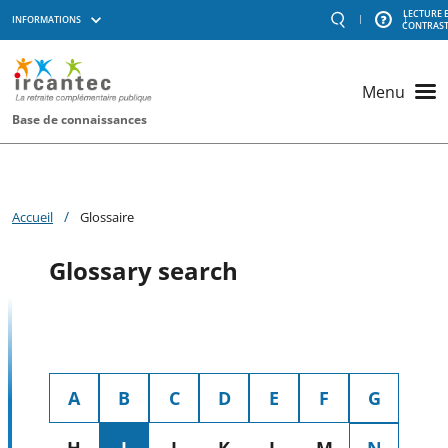
Aller au contenu principal
LECTURE 
|
|
INFORMATIONS
RECHERCHE
AIDE
CONTRAS
Menu
outils
Menu
Base de connaissances
Accueil
Glossaire
Glossary search
A
B
C
D
E
F
G