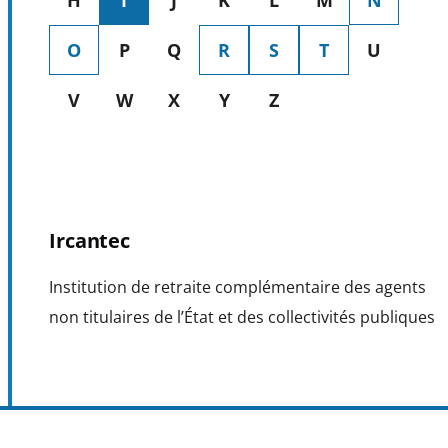
H
I
J
K
L
M
N
(ACTIVE
O
P
Q
R
S
T
U
LETTER)
V
W
X
Y
Z
Ircantec
Institution de retraite complémentaire des agents
non titulaires de l’État et des collectivités publiques