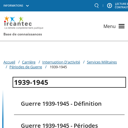
Aller au contenu principal
LECTURE 
|
|
INFORMATIONS
RECHERCHE
AIDE
CONTRAS
Menu
outils
Menu
Base de connaissances
Accueil
Carrière
Interruption D'activité
Services Militaires
Périodes de Guerre
1939-1945
1939-1945
Guerre 1939-1945 - Définition
Guerre 1939-1945 - Périodes